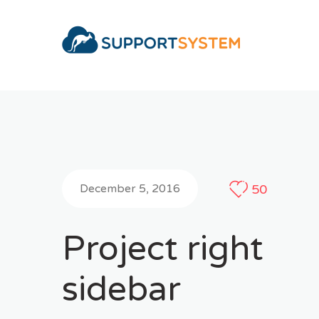
Skip
to
content
December 5, 2016
50
Project right
sidebar