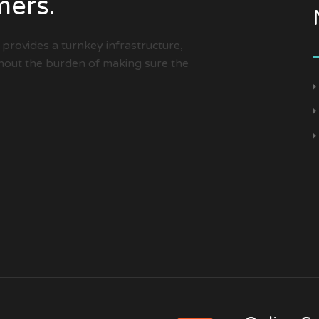
mers.
provides a turnkey infrastructure,
thout the burden of making sure the