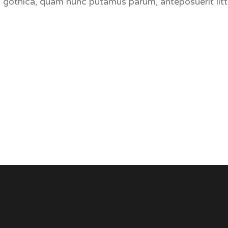
a gothica, quam nunc putamus parum, anteposuerit litt