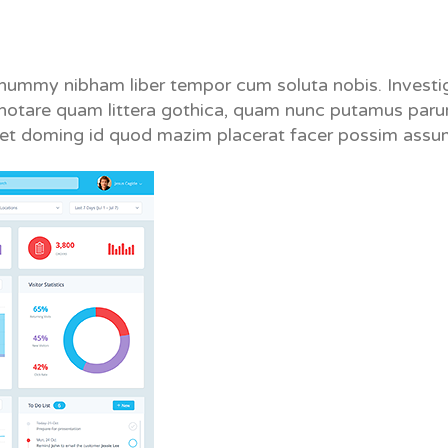
onummy nibham liber tempor cum soluta nobis. Investi
t notare quam littera gothica, quam nunc putamus par
diet doming id quod mazim placerat facer possim assu