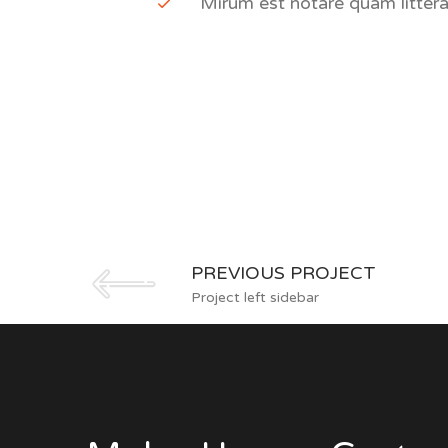
Mirum est notare quam litter
PREVIOUS PROJECT
Project left sidebar