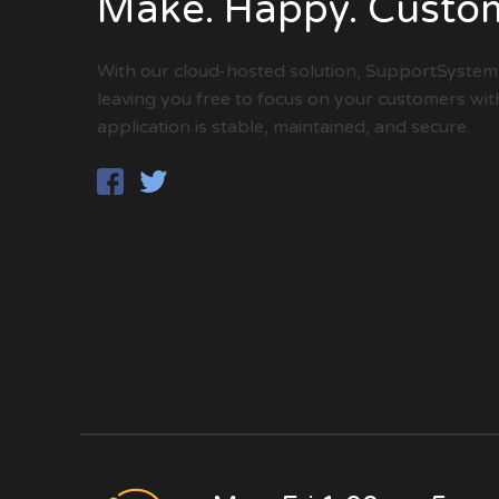
Make. Happy. Custo
With our cloud-hosted solution, SupportSystem 
leaving you free to focus on your customers wi
application is stable, maintained, and secure.